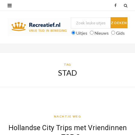
F
a
c
Uitjes
Nieuws
Gids
e
b
o
TAG
STAD
o
k
NACHTJE WEG
NACHTJE WEG
Hollandse City Trips met Vriendinnen