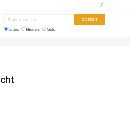
F
a
c
Uitjes
Nieuws
Gids
e
b
o
o
icht
k