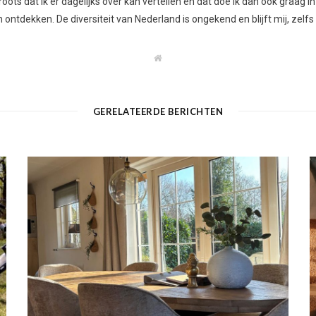
ots dat ik er dagelijks over kan vertellen en dat doe ik dan ook graag in
ontdekken. De diversiteit van Nederland is ongekend en blijft mij, zelfs
W
e
b
s
i
t
GERELATEERDE BERICHTEN
e