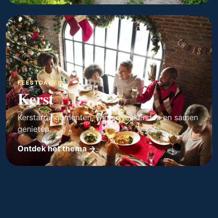
FEESTDAGEN
Kerst
Kerstarrangementen, winterweekenden en samen
genieten.
Ontdek het thema →