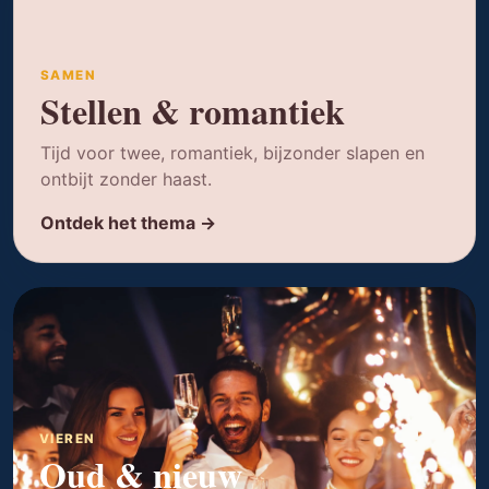
SAMEN
Stellen & romantiek
Tijd voor twee, romantiek, bijzonder slapen en
ontbijt zonder haast.
Ontdek het thema →
VIEREN
Oud & nieuw