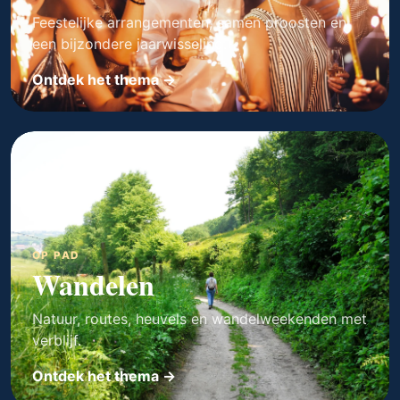
Feestelijke arrangementen, samen proosten en
een bijzondere jaarwisseling.
Ontdek het thema →
OP PAD
Wandelen
Natuur, routes, heuvels en wandelweekenden met
verblijf.
Ontdek het thema →