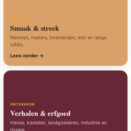
PROEVEN
Smaak & streek
Markten, makers, boerderijen, wijn en lange
tafels.
Lees verder →
ONTDEKKEN
Verhalen & erfgoed
Hanze, kastelen, landgoederen, industrie en
musea.