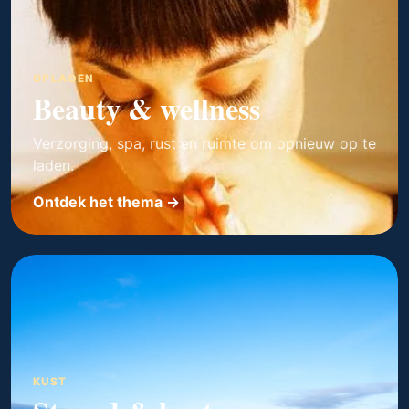
OPLADEN
Beauty & wellness
Verzorging, spa, rust en ruimte om opnieuw op te
laden.
Ontdek het thema →
KUST