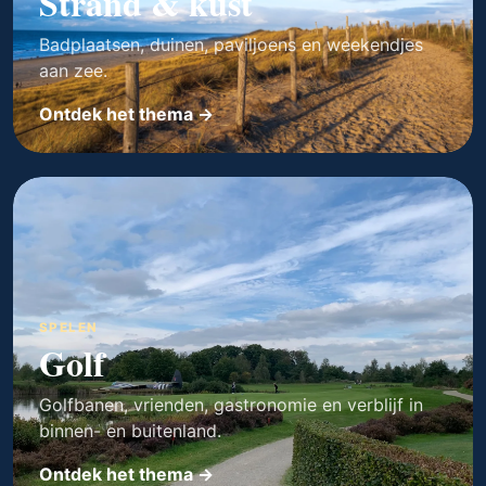
Strand & kust
Badplaatsen, duinen, paviljoens en weekendjes
aan zee.
Ontdek het thema →
SPELEN
Golf
Golfbanen, vrienden, gastronomie en verblijf in
binnen- en buitenland.
Ontdek het thema →