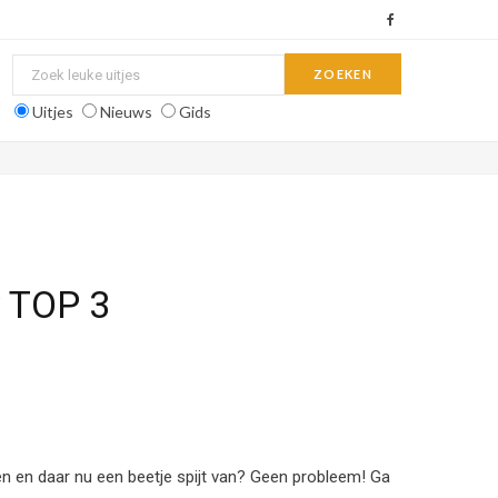
F
a
c
Uitjes
Nieuws
Gids
e
b
o
o
? TOP 3
k
men en daar nu een beetje spijt van? Geen probleem! Ga