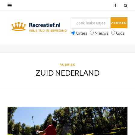
F
a
c
Uitjes
Nieuws
Gids
e
b
o
RUBRIEK
ZUID NEDERLAND
o
k