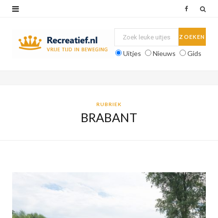
F
a
c
Uitjes
Nieuws
Gids
e
b
o
RUBRIEK
BRABANT
o
k