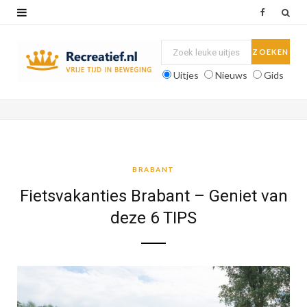
F
a
c
Uitjes
Nieuws
Gids
e
b
o
o
BRABANT
k
Fietsvakanties Brabant – Geniet van
deze 6 TIPS