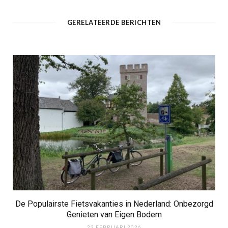
s
i
t
GERELATEERDE BERICHTEN
e
De Populairste Fietsvakanties in Nederland: Onbezorgd
Genieten van Eigen Bodem
23 FEBRUARI 2026