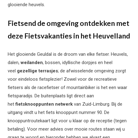
glooiende heuvels.
Fietsend de omgeving ontdekken met
deze Fietsvakanties in het Heuvelland
Het glooiende Geuldal is de droom van elke fietser. Heuvels,
dalen,
weilanden
, bossen, idyllische dorpjes en heel
veel
gezellige terrasjes
; de afwisselende omgeving zorgt
voor eindeloos fietsplezier! Zowel voor de recreatieve
fietsers als de racefietser of mountainbiker is het een waar
fietsparadijs. De buitenplaats ligt direct aan
het
fietsknooppunten netwerk
van Zuid-Limburg. Bij de
uitgang vindt u het fiets knooppunt nummer 90. De
knooppuntroutekaart ligt voor u klaar op de receptie (tegen
betaling). Voor meer advies over mooie routes staan wij u
graag te woord en hieronder hebben we alvast een