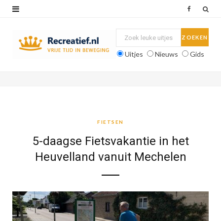
F
a
c
Uitjes
Nieuws
Gids
e
b
o
o
FIETSEN
k
5-daagse Fietsvakantie in het
Heuvelland vanuit Mechelen