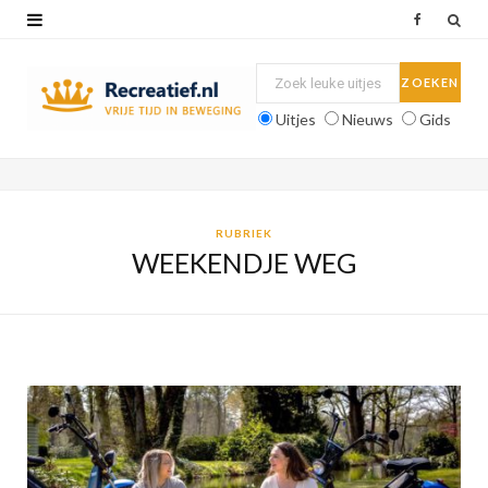
F
a
c
Uitjes
Nieuws
Gids
e
b
o
RUBRIEK
WEEKENDJE WEG
o
k