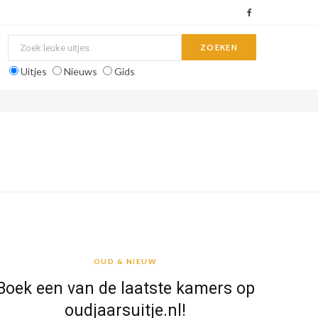
F
a
c
Uitjes
Nieuws
Gids
e
b
o
o
k
OUD & NIEUW
OUD & NIEUW
Boek een van de laatste kamers op
oudjaarsuitje.nl!