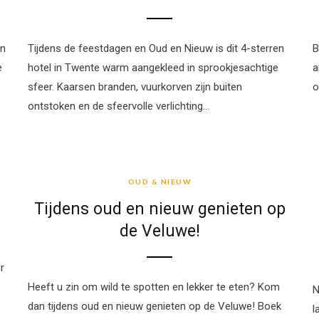
en
Tijdens de feestdagen en Oud en Nieuw is dit 4-sterren
B
e
hotel in Twente warm aangekleed in sprookjesachtige
a
sfeer. Kaarsen branden, vuurkorven zijn buiten
o
ontstoken en de sfeervolle verlichting…
OUD & NIEUW
OUD & NIEUW
Tijdens oud en nieuw genieten op
de Veluwe!
r
Heeft u zin om wild te spotten en lekker te eten? Kom
N
dan tijdens oud en nieuw genieten op de Veluwe! Boek
l