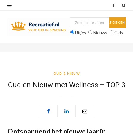
F
a
c
Uitjes
Nieuws
Gids
e
b
o
o
OUD & NIEUW
k
Oud en Nieuw met Wellness – TOP 3
Ontspannend het nieuwe jaar in