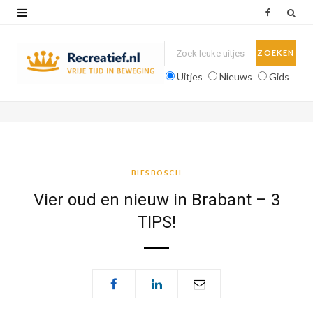
F
a
c
Uitjes
Nieuws
Gids
e
b
o
o
BIESBOSCH
k
Vier oud en nieuw in Brabant – 3
TIPS!