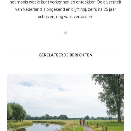
het moois wat je kunt verkennen en ontdekken. De diversiteit
van Nederland is ongekend en blijft mij, zelfs na 25 jaar
schrijven, nog vaak verrassen.
W
e
b
s
i
t
GERELATEERDE BERICHTEN
e