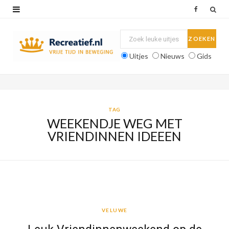
F
a
c
Uitjes
Nieuws
Gids
e
b
o
TAG
WEEKENDJE WEG MET
o
VRIENDINNEN IDEEEN
k
VELUWE
VELUWE