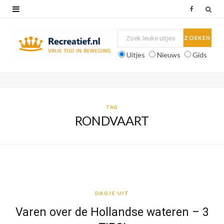
F
a
c
Uitjes
Nieuws
Gids
e
b
o
TAG
RONDVAART
o
k
DAGJE UIT
DAGJE UIT
Varen over de Hollandse wateren – 3