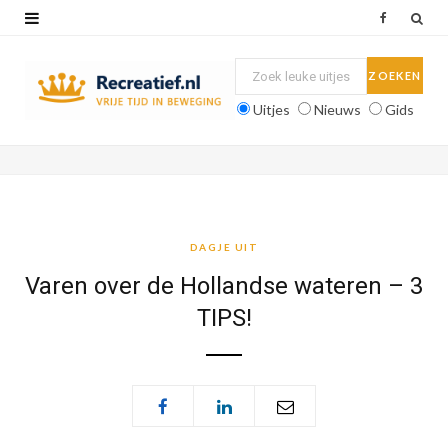
F
a
c
Uitjes
Nieuws
Gids
e
b
o
o
DAGJE UIT
k
Varen over de Hollandse wateren – 3
TIPS!