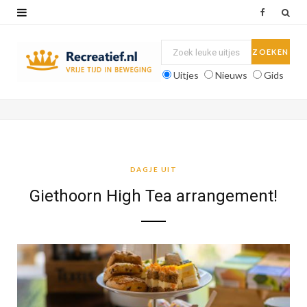
F
a
c
Uitjes
Nieuws
Gids
e
b
o
o
DAGJE UIT
k
Giethoorn High Tea arrangement!