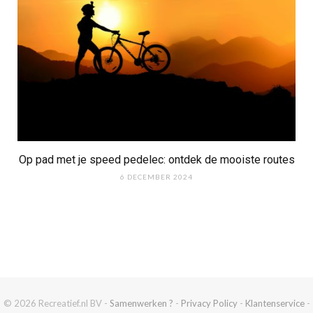
Op pad met je speed pedelec: ontdek de mooiste routes
6 DECEMBER 2024
© 2026 Recreatief.nl BV -
Samenwerken ?
-
Privacy Policy
-
Klantenservice
-