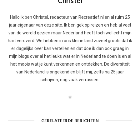
Christel
Hallo ik ben Christel, redacteur van Recreatief.nl en al ruim 25
jaar eigenaar van deze site. Ik ben gek op reizen en heb al veel
van de wereld gezien maar Nederland heeft toch wel echt mijn
hart veroverd. We hebben in ons kleine land zoveel groots dat ik
er dagelijks over kan vertellen en dat doe ik dan ook graag in
mijn blogs over al het leuks wat er in Nederland te doen is en al
het moois wat je kunt verkennen en ontdekken. De diversiteit
van Nederland is ongekend en blijft mij, zelfs na 25 jaar
schrijven, nog vaak verrassen.
W
e
b
s
i
t
GERELATEERDE BERICHTEN
e