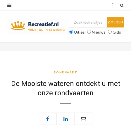
F
a
c
Uitjes
Nieuws
Gids
e
b
o
o
RONDVAART
k
De Mooiste wateren ontdekt u met
onze rondvaarten