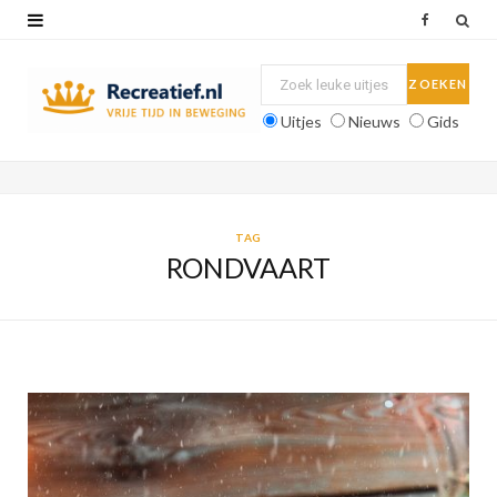
F
a
c
Uitjes
Nieuws
Gids
e
b
o
TAG
RONDVAART
o
k