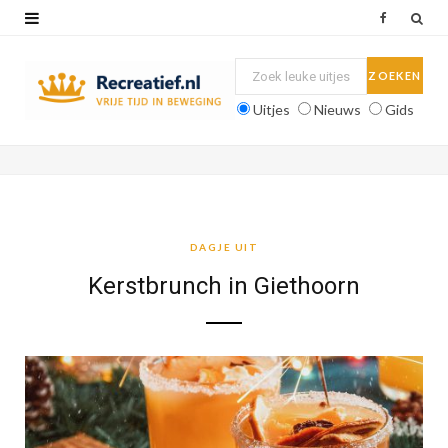
F
a
c
Uitjes
Nieuws
Gids
e
b
o
o
DAGJE UIT
k
Kerstbrunch in Giethoorn