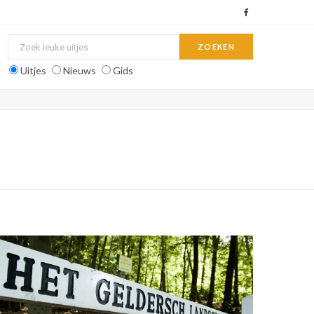
F
a
c
Uitjes
Nieuws
Gids
e
b
o
o
k