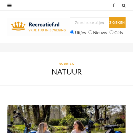
F
a
c
Uitjes
Nieuws
Gids
e
b
o
RUBRIEK
NATUUR
o
k