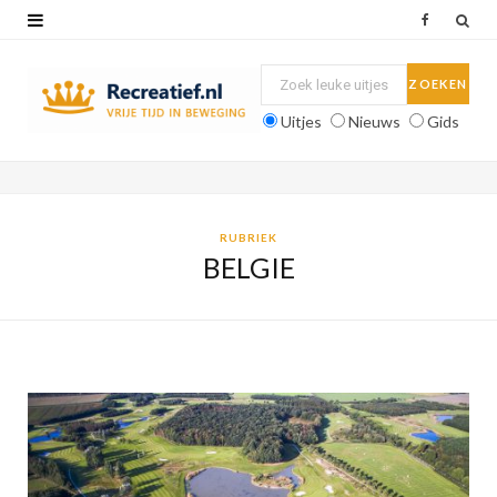
F
a
c
Uitjes
Nieuws
Gids
e
b
o
RUBRIEK
BELGIE
o
k