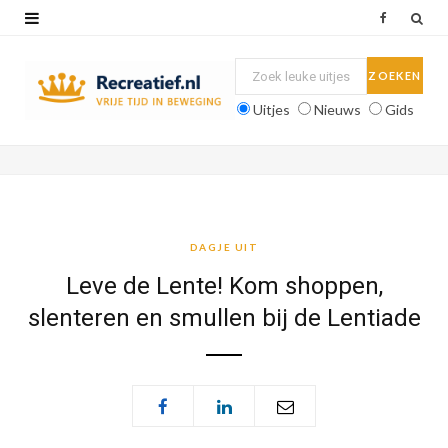
F
a
c
Uitjes
Nieuws
Gids
e
b
o
o
DAGJE UIT
k
Leve de Lente! Kom shoppen,
slenteren en smullen bij de Lentiade