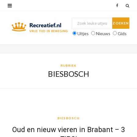
F
a
c
Uitjes
Nieuws
Gids
e
b
o
RUBRIEK
BIESBOSCH
o
k
BIESBOSCH
BIESBOSCH
Oud en nieuw vieren in Brabant – 3