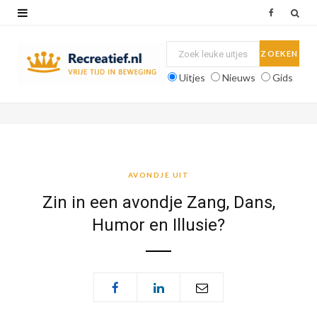
F
a
c
Uitjes
Nieuws
Gids
e
b
o
o
AVONDJE UIT
k
Zin in een avondje Zang, Dans,
Humor en Illusie?