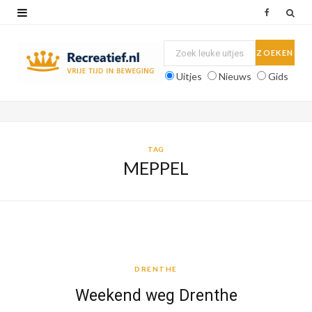
F
a
c
Uitjes
Nieuws
Gids
e
b
o
TAG
MEPPEL
o
k
DRENTHE
DRENTHE
Weekend weg Drenthe