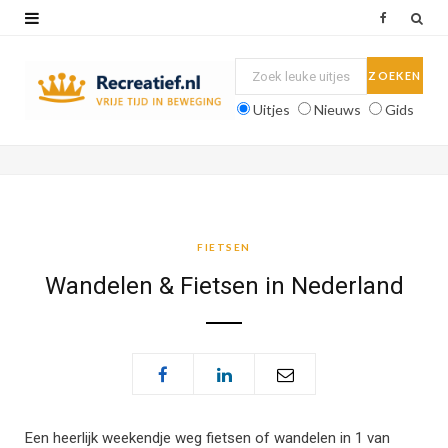
F
a
c
Uitjes
Nieuws
Gids
e
b
o
o
FIETSEN
k
Wandelen & Fietsen in Nederland
Een heerlijk weekendje weg fietsen of wandelen in 1 van