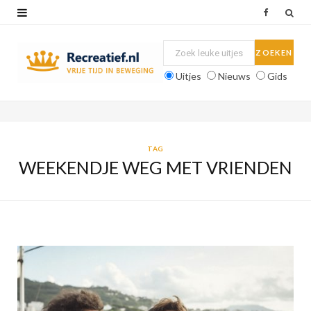
F
a
c
Uitjes
Nieuws
Gids
e
b
o
TAG
WEEKENDJE WEG MET VRIENDEN
o
k