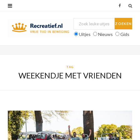
F
a
c
Uitjes
Nieuws
Gids
e
b
o
TAG
WEEKENDJE MET VRIENDEN
o
k