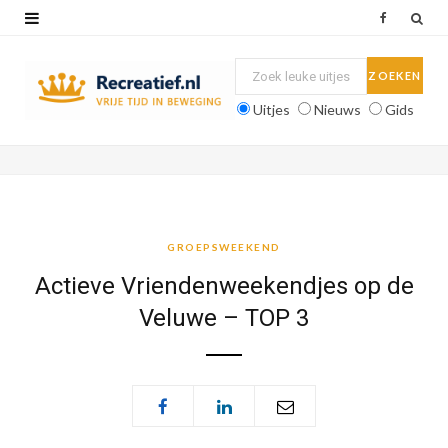
F
a
c
Uitjes
Nieuws
Gids
e
b
o
o
GROEPSWEEKEND
k
Actieve Vriendenweekendjes op de
Veluwe – TOP 3