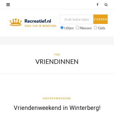
F
a
c
Uitjes
Nieuws
Gids
e
b
o
TAG
VRIENDINNEN
o
k
GROEPSWEEKEND
GROEPSWEEKEND
Vriendenweekend in Winterberg!