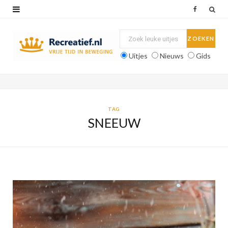
F
a
c
Uitjes
Nieuws
Gids
e
b
o
TAG
SNEEUW
o
k