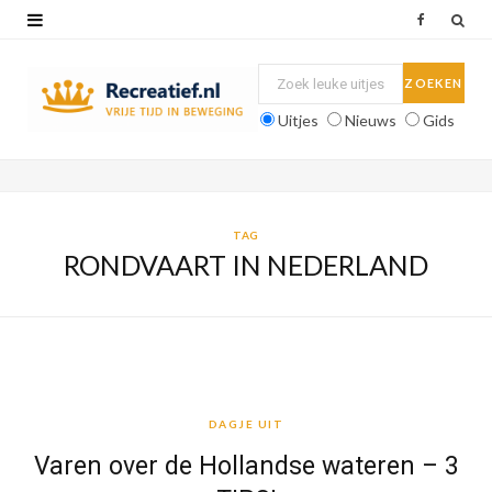
F
a
c
Uitjes
Nieuws
Gids
e
b
o
TAG
RONDVAART IN NEDERLAND
o
k
DAGJE UIT
DAGJE UIT
Varen over de Hollandse wateren – 3