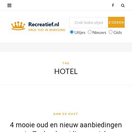
F
a
c
Uitjes
Nieuws
Gids
e
b
o
TAG
HOTEL
o
k
AAN DE KUST
AAN DE KUST
4 mooie oud en nieuw aanbiedingen