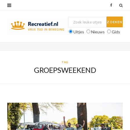
F
a
c
Uitjes
Nieuws
Gids
e
b
o
TAG
GROEPSWEEKEND
o
k