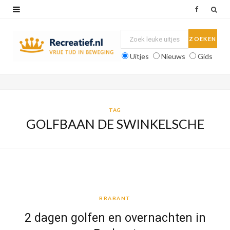
F
a
c
Uitjes
Nieuws
Gids
e
b
o
TAG
GOLFBAAN DE SWINKELSCHE
o
k
BRABANT
BRABANT
2 dagen golfen en overnachten in