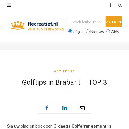
F
a
c
Uitjes
Nieuws
Gids
e
b
o
o
ACTIEF UIT
k
Golftips in Brabant – TOP 3
Sla uw slag en boek een
3-daags Golfarrangement in