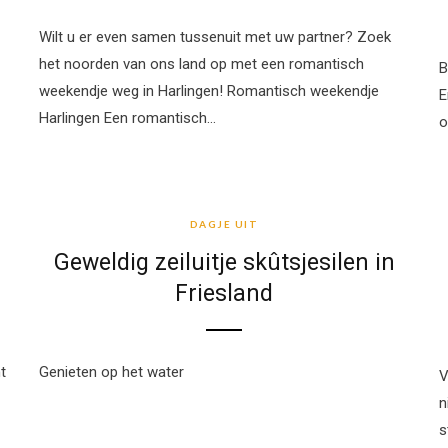
Wilt u er even samen tussenuit met uw partner? Zoek
het noorden van ons land op met een romantisch
B
weekendje weg in Harlingen! Romantisch weekendje
E
Harlingen Een romantisch…
o
DAGJE UIT
DAGJE UIT
Geweldig zeiluitje skûtsjesilen in
Friesland
t
Genieten op het water
V
n
s