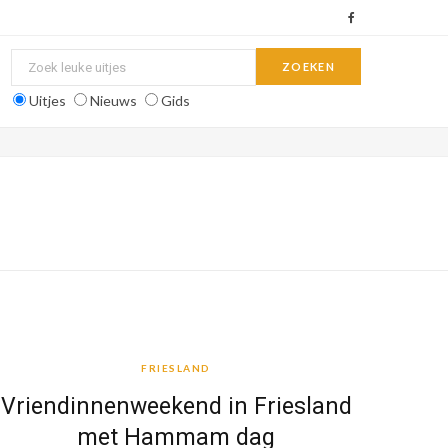
F
a
c
Uitjes
Nieuws
Gids
e
b
o
o
k
FRIESLAND
FRIESLAND
Vriendinnenweekend in Friesland
met Hammam dag