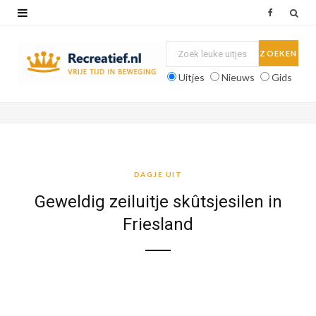
F
a
c
Uitjes
Nieuws
Gids
e
b
o
o
DAGJE UIT
k
Geweldig zeiluitje skûtsjesilen in
Friesland