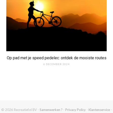
Op pad met je speed pedelec: ontdek de mooiste routes
6 DECEMBER 2024
© 2026 Recreatief.nl BV -
Samenwerken ?
-
Privacy Policy
-
Klantenservice
-