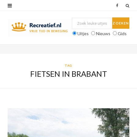
F
a
c
Uitjes
Nieuws
Gids
e
b
o
TAG
FIETSEN IN BRABANT
o
k