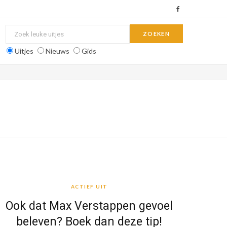
F
a
c
Uitjes
Nieuws
Gids
e
b
o
o
k
ACTIEF UIT
ACTIEF UIT
Ook dat Max Verstappen gevoel
beleven? Boek dan deze tip!