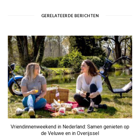
s
i
t
GERELATEERDE BERICHTEN
e
Vriendinnenweekend in Nederland: Samen genieten op
de Veluwe en in Overijssel