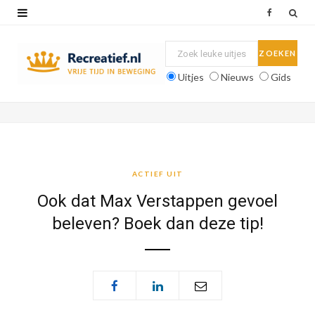
F
a
c
Uitjes
Nieuws
Gids
e
b
o
o
ACTIEF UIT
k
Ook dat Max Verstappen gevoel
beleven? Boek dan deze tip!