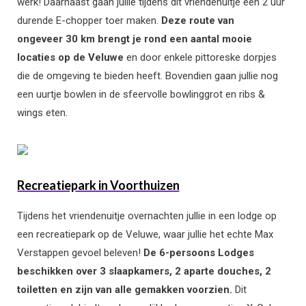
werk!
Daarnaast gaan jullie tijdens dit vriendenuitje een 2 uur
durende E-chopper toer maken.
Deze route van
ongeveer 30 km
brengt je rond een aantal mooie
locaties op de Veluwe
en door enkele pittoreske dorpjes
die de omgeving te bieden heeft.
Bovendien gaan jullie nog
een uurtje bowlen in de sfeervolle bowlinggrot en ribs &
wings eten.
Recreatiepark in Voorthuizen
Tijdens het vriendenuitje overnachten jullie in een lodge op
een recreatiepark op de Veluwe, waar jullie het echte Max
Verstappen gevoel beleven!
De 6-persoons Lodges
beschikken over 3 slaapkamers, 2 aparte douches, 2
toiletten en zijn van alle gemakken voorzien.
Dit