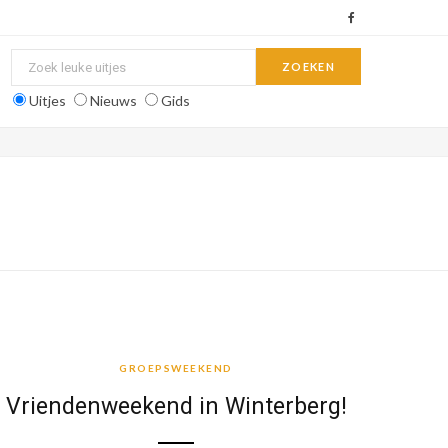
F
a
c
Uitjes
Nieuws
Gids
e
b
o
o
k
GROEPSWEEKEND
GROEPSWEEKEND
Vriendenweekend in Winterberg!