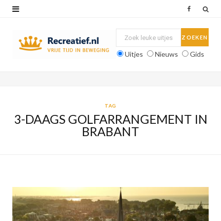
F
a
c
Uitjes
Nieuws
Gids
e
b
o
TAG
3-DAAGS GOLFARRANGEMENT IN
o
BRABANT
k