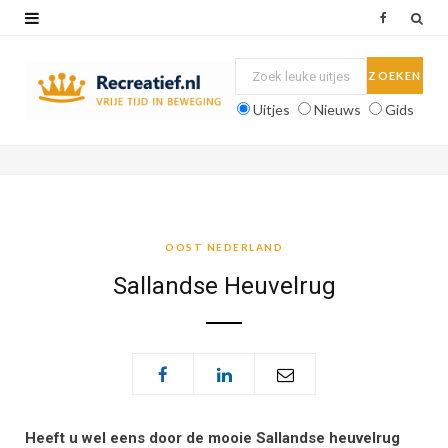
F
a
c
Uitjes
Nieuws
Gids
e
b
o
o
OOST NEDERLAND
k
Sallandse Heuvelrug
Heeft u wel eens door de mooie Sallandse heuvelrug