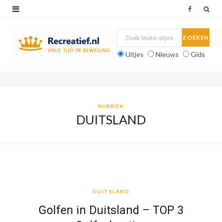
F
a
c
Uitjes
Nieuws
Gids
e
b
o
RUBRIEK
DUITSLAND
o
k
DUITSLAND
DUITSLAND
Golfen in Duitsland – TOP 3