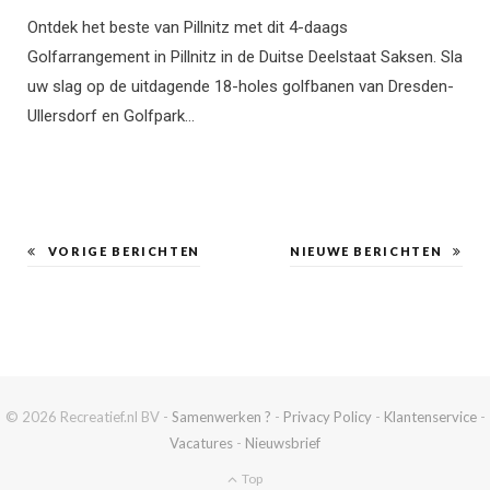
Ontdek het beste van Pillnitz met dit 4-daags
Golfarrangement in Pillnitz in de Duitse Deelstaat Saksen. Sla
uw slag op de uitdagende 18-holes golfbanen van Dresden-
Ullersdorf en Golfpark…
VORIGE BERICHTEN
NIEUWE BERICHTEN
© 2026 Recreatief.nl BV -
Samenwerken ?
-
Privacy Policy
-
Klantenservice
-
Vacatures
-
Nieuwsbrief
Top