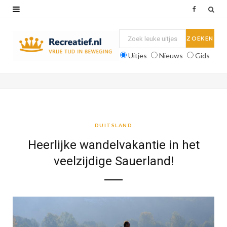
F
a
c
Uitjes
Nieuws
Gids
e
b
o
o
DUITSLAND
k
Heerlijke wandelvakantie in het
veelzijdige Sauerland!