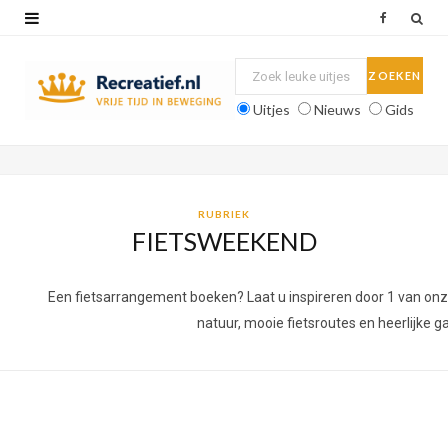
F
a
c
Uitjes
Nieuws
Gids
e
b
o
RUBRIEK
FIETSWEEKEND
o
k
Een fietsarrangement boeken? Laat u inspireren door 1 van onz
natuur, mooie fietsroutes en heerlijke ga
BIESBOSCH