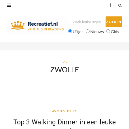
F
a
c
Uitjes
Nieuws
Gids
e
b
o
TAG
ZWOLLE
o
k
AVONDJE UIT
AVONDJE UIT
Top 3 Walking Dinner in een leuke