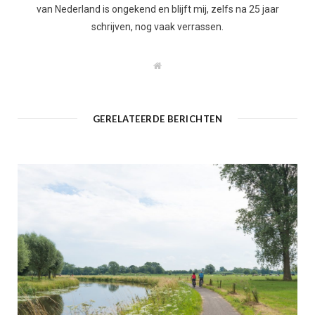
van Nederland is ongekend en blijft mij, zelfs na 25 jaar
schrijven, nog vaak verrassen.
W
e
b
s
i
t
GERELATEERDE BERICHTEN
e