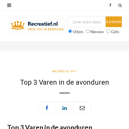
F
a
c
Uitjes
Nieuws
Gids
e
b
o
o
AVONDJE UIT
k
Top 3 Varen in de avonduren
Top 3 Varen in de avonduren